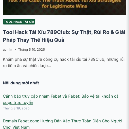
TOOL HACK TÀI XỈU
Tool Hack Tài Xỉu 789Club: Sự Thật, Rủi Ro & Giải
Pháp Thay Thế Hiệu Quả
admin
Tháng 5 10, 2025
Khám phá sự thật về công cụ hack tài xỉu tại 789Club, những rủi
ro tiềm ẩn và chiến lược…
Nội dung mới nhất
Cảnh báo truy cập nhầm Febet và Fabet: Bảo vệ tài khoản cá
cược trực tuyến
Tháng 8 19, 2025
Domain Febet.com: Hướng Dẫn Xác Thực Toàn Diện Cho Người
Chơi Việt Nam