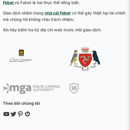
Febet
và Fabet là hai thực thể riêng biệt.
Giao dịch nhầm trang
nhà cái Febet
có thể gây thiệt hại tài chính
mà chúng tôi không chịu trách nhiệm.
Xin hãy kiểm tra kỹ địa chỉ web trước mỗi giao dịch.
Theo dõi chúng tôi
YouTube
Twitter
Pinterest
Gravatar