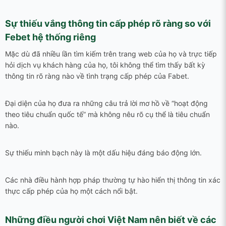
Sự thiếu vắng thông tin cấp phép rõ ràng so với
Febet hệ thống riêng
Mặc dù đã nhiều lần tìm kiếm trên trang web của họ và trực tiếp
hỏi dịch vụ khách hàng của họ, tôi không thể tìm thấy bất kỳ
thông tin rõ ràng nào về tình trạng cấp phép của Fabet.
Đại diện của họ đưa ra những câu trả lời mơ hồ về “hoạt động
theo tiêu chuẩn quốc tế” mà không nêu rõ cụ thể là tiêu chuẩn
nào.
Sự thiếu minh bạch này là một dấu hiệu đáng báo động lớn.
Các nhà điều hành hợp pháp thường tự hào hiển thị thông tin xác
thực cấp phép của họ một cách nổi bật.
Những điều người chơi Việt Nam nên biết về các