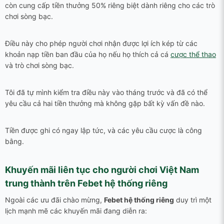
còn cung cấp tiền thưởng 50% riêng biệt dành riêng cho các trò
chơi sòng bạc.
Điều này cho phép người chơi nhận được lợi ích kép từ các
khoản nạp tiền ban đầu của họ nếu họ thích cả cá
cược thể thao
và trò chơi sòng bạc.
Tôi đã tự mình kiểm tra điều này vào tháng trước và đã có thể
yêu cầu cả hai tiền thưởng mà không gặp bất kỳ vấn đề nào.
Tiền được ghi có ngay lập tức, và các yêu cầu cược là công
bằng.
Khuyến mãi liên tục cho người chơi Việt Nam
trung thành trên
Febet hệ thống riêng
Ngoài các ưu đãi chào mừng,
Febet hệ thống riêng
duy trì một
lịch mạnh mẽ các khuyến mãi đang diễn ra: