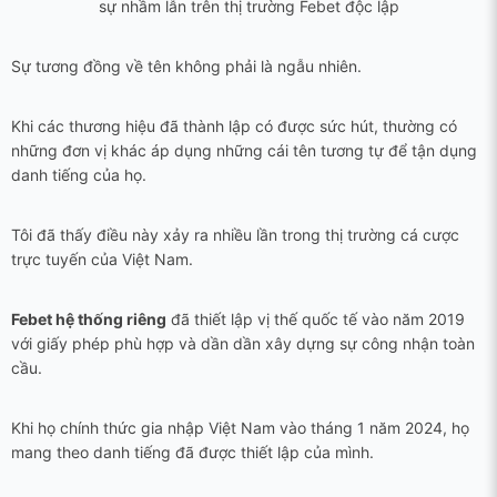
sự nhầm lẫn trên thị trường Febet độc lập
Sự tương đồng về tên không phải là ngẫu nhiên.
Khi các thương hiệu đã thành lập có được sức hút, thường có
những đơn vị khác áp dụng những cái tên tương tự để tận dụng
danh tiếng của họ.
Tôi đã thấy điều này xảy ra nhiều lần trong thị trường cá cược
trực tuyến của Việt Nam.
Febet hệ thống riêng
đã thiết lập vị thế quốc tế vào năm 2019
với giấy phép phù hợp và dần dần xây dựng sự công nhận toàn
cầu.
Khi họ chính thức gia nhập Việt Nam vào tháng 1 năm 2024, họ
mang theo danh tiếng đã được thiết lập của mình.