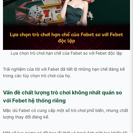
Lựa chọn trò chơi hạn chế của Fabet so với Febet độc lập
Trải nghiệm của tôi với Fabet đã tiết lộ những hạn chế đáng kể
trong các tùy chọn trò chơi của họ.
Vấn đề chất lượng trò chơi không nhất quán so
với
Febet hệ thống riêng
Mặc dù Fabet có cung cấp một số trò chơi phổ biến, nhưng chất
lượng thay đổi đáng kể.
Một số tựa game có đồ họa lỗi thời và hoạt ảnh giật lag khiến tôi