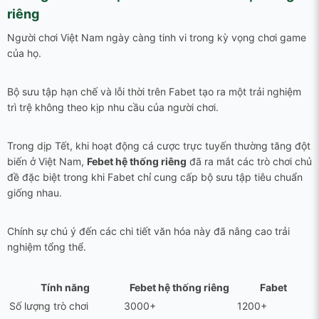
riêng
Người chơi Việt Nam ngày càng tinh vi trong kỳ vọng chơi game
của họ.
Bộ sưu tập hạn chế và lỗi thời trên Fabet tạo ra một trải nghiệm
trì trệ không theo kịp nhu cầu của người chơi.
Trong dịp Tết, khi hoạt động cá cược trực tuyến thường tăng đột
biến ở Việt Nam,
Febet hệ thống riêng
đã ra mắt các trò chơi chủ
đề đặc biệt trong khi Fabet chỉ cung cấp bộ sưu tập tiêu chuẩn
giống nhau.
Chính sự chú ý đến các chi tiết văn hóa này đã nâng cao trải
nghiệm tổng thể.
Tính năng
Febet hệ thống riêng
Fabet
Số lượng trò chơi
3000+
1200+