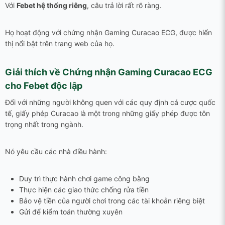
Với
Febet hệ thống riêng
, câu trả lời rất rõ ràng.
Họ hoạt động với chứng nhận Gaming Curacao ECG, được hiển
thị nổi bật trên trang web của họ.
Giải thích về Chứng nhận Gaming Curacao ECG
cho
Febet độc lập
Đối với những người không quen với các quy định cá cược quốc
tế, giấy phép Curacao là một trong những giấy phép được tôn
trọng nhất trong ngành.
Nó yêu cầu các nhà điều hành:
Duy trì thực hành chơi game công bằng
Thực hiện các giao thức chống rửa tiền
Bảo vệ tiền của người chơi trong các tài khoản riêng biệt
Gửi để kiểm toán thường xuyên