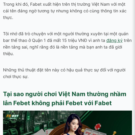
Trong khi đó, Fabet xuất hiện trên thị trường Việt Nam với một
cái tên đáng ngờ tương tự nhưng không có cùng thông tin xác
thực.
Tôi nhớ đã trò chuyện với một người thường xuyên tại một quán
bar thể thao ở Quận 1 đã mất 15 triệu VNĐ vì anh ta
đăng ký
trên
nền tảng sai, nghĩ rằng đó là nền tảng mà bạn anh ta đã giới
thiệu.
Những thủ thuật đặt tên này có hậu quả thực sự đối với người
chơi thực sự.
Tại sao người chơi Việt Nam thường nhầm
lẫn
Febet không phải Febet
với Fabet