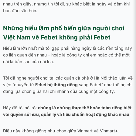
nhau trên giấy, nhưng tin tôi đi, sự khác biệt là ngày và đêm khi
bạn đào sâu hơn.
Những hiểu lầm phổ biến giữa người chơi
Việt Nam về
Febet không phải Febet
Hiểu lầm lớn nhất mà tôi gặp phải hàng ngày là các nền tảng này
có liên quan đến nhau – hoặc là công ty chị em hoặc có thể một
cái là bản sao của cái kia.
Tôi đã nghe người chơi tại các quán cà phê ở Hà Nội thảo luận về
việc “chuyển từ
Febet hệ thống riêng
sang Fabet” như thể họ chỉ
đang lựa chọn giữa hai chi nhánh của cùng một công ty.
Hãy để tôi nói rõ:
chúng là những thực thể hoàn toàn riêng biệt
với quyền sở hữu, quản lý và tiêu chuẩn hoạt động khác nhau
.
Điều này không giống như chọn giữa Vinmart và Vinmart+.