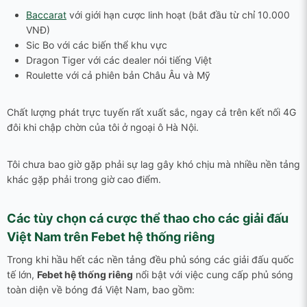
Baccarat
với giới hạn cược linh hoạt (bắt đầu từ chỉ 10.000
VNĐ)
Sic Bo với các biến thể khu vực
Dragon Tiger với các dealer nói tiếng Việt
Roulette với cả phiên bản Châu Âu và Mỹ
Chất lượng phát trực tuyến rất xuất sắc, ngay cả trên kết nối 4G
đôi khi chập chờn của tôi ở ngoại ô Hà Nội.
Tôi chưa bao giờ gặp phải sự lag gây khó chịu mà nhiều nền tảng
khác gặp phải trong giờ cao điểm.
Các tùy chọn cá cược thể thao cho các giải đấu
Việt Nam trên
Febet hệ thống riêng
Trong khi hầu hết các nền tảng đều phủ sóng các giải đấu quốc
tế lớn,
Febet hệ thống riêng
nổi bật với việc cung cấp phủ sóng
toàn diện về bóng đá Việt Nam, bao gồm: