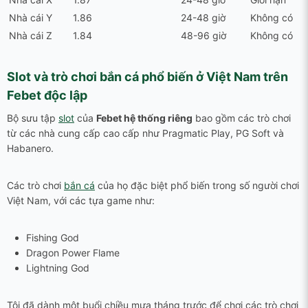
Nhà cái Y
1.86
24-48 giờ
Không có
Nhà cái Z
1.84
48-96 giờ
Không có
Slot và trò chơi bắn cá phổ biến ở Việt Nam trên
Febet độc lập
Bộ sưu tập
slot
của
Febet hệ thống riêng
bao gồm các trò chơi
từ các nhà cung cấp cao cấp như Pragmatic Play, PG Soft và
Habanero.
Các trò chơi
bắn cá
của họ đặc biệt phổ biến trong số người chơi
Việt Nam, với các tựa game như:
Fishing God
Dragon Power Flame
Lightning God
Tôi đã dành một buổi chiều mưa tháng trước để chơi các trò chơi