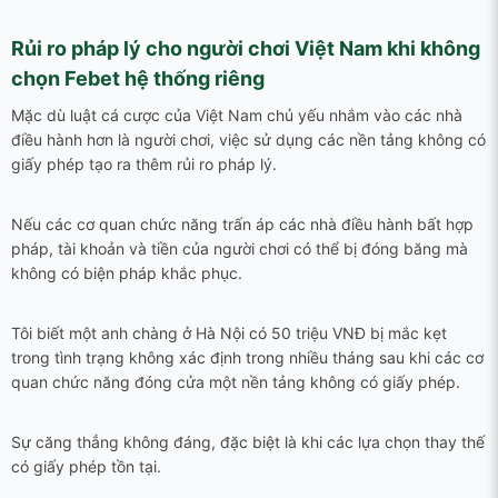
Rủi ro pháp lý cho người chơi Việt Nam khi không
chọn
Febet hệ thống riêng
Mặc dù luật cá cược của Việt Nam chủ yếu nhắm vào các nhà
điều hành hơn là người chơi, việc sử dụng các nền tảng không có
giấy phép tạo ra thêm rủi ro pháp lý.
Nếu các cơ quan chức năng trấn áp các nhà điều hành bất hợp
pháp, tài khoản và tiền của người chơi có thể bị đóng băng mà
không có biện pháp khắc phục.
Tôi biết một anh chàng ở Hà Nội có 50 triệu VNĐ bị mắc kẹt
trong tình trạng không xác định trong nhiều tháng sau khi các cơ
quan chức năng đóng cửa một nền tảng không có giấy phép.
Sự căng thẳng không đáng, đặc biệt là khi các lựa chọn thay thế
có giấy phép tồn tại.