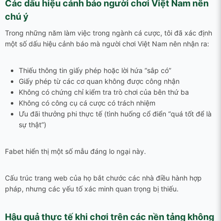
Các dấu hiệu cảnh báo người chơi Việt Nam nên
chú ý
Trong những năm làm việc trong ngành cá cược, tôi đã xác định
một số dấu hiệu cảnh báo mà người chơi Việt Nam nên nhận ra:
Thiếu thông tin giấy phép hoặc lời hứa “sắp có”
Giấy phép từ các cơ quan không được công nhận
Không có chứng chỉ kiểm tra trò chơi của bên thứ ba
Không có công cụ cá cược có trách nhiệm
Ưu đãi thưởng phi thực tế (tình huống cổ điển “quá tốt để là
sự thật”)
Fabet hiển thị một số mẫu đáng lo ngại này.
Cấu trúc trang web của họ bắt chước các nhà điều hành hợp
pháp, nhưng các yếu tố xác minh quan trọng bị thiếu.
Hậu quả thực tế khi chơi trên các nền tảng không