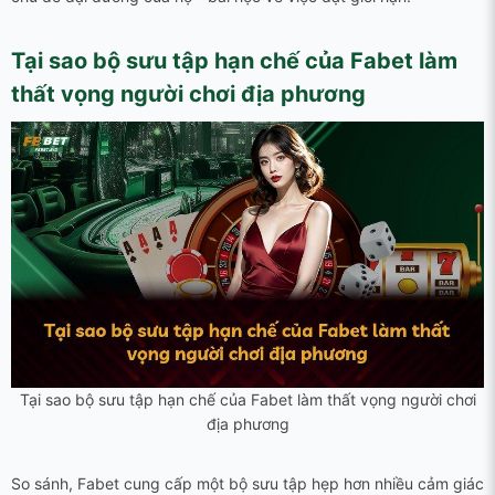
Tại sao bộ sưu tập hạn chế của Fabet làm
thất vọng người chơi địa phương
Tại sao bộ sưu tập hạn chế của Fabet làm thất vọng người chơi
địa phương
So sánh, Fabet cung cấp một bộ sưu tập hẹp hơn nhiều cảm giác