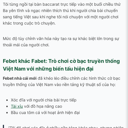
Tôi từng ngồi tại bàn baccarat trực tiếp vào một buổi chiều thứ
Ba yên tĩnh và ngạc nhiên thích thú khi người chia bài chuyển
sang tiếng Việt sau khi nghe tôi nói chuyện với một người chơi
khác trong cuộc trò chuyện.
Mức độ tùy chỉnh văn hóa này tạo ra sự khác biệt lớn trong sự
thoải mái của người chơi.
Febet khác Fabet
: Trò chơi cờ bạc truyền thống
Việt Nam với những biến tấu hiện đại
Febet nhà cái mới
đã khéo léo điều chỉnh các hình thức cờ bạc
truyền thống của Việt Nam vào nền tảng kỹ thuật số của họ:
Xóc đĩa với người chia bài trực tiếp
Tài xỉu
với đồ họa nâng cao
Bầu cua tôm cá với hoạt ảnh hiện đại
“Tôi đã chơi xóc đĩa ở nhiều nền tảng khác nhau, nhưng phiên