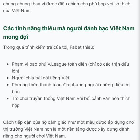
chung chung thay vì được điều chỉnh cho phù hợp với sở thích
của Việt Nam.
Các tính năng thiếu mà người đánh bạc Việt Nam
mong đợi
Trong quá trình kiểm tra của tôi, Fabet thiếu:
Phạm vi bao phủ V.League toàn diện (chỉ có các trận đấu
lớn)
Người chia bài nói tiếng Việt
Phương thức thanh toán địa phương ngoài những điều cơ
bản
Trò chơi truyền thống Việt Nam với bối cảnh văn hóa thích
hợp
Cách tiếp cận của họ cảm giác như một mẫu được áp dụng cho
thị trường Việt Nam hơn là một nền tảng được xây dựng dành
riêng cho người chơi Việt Nam.