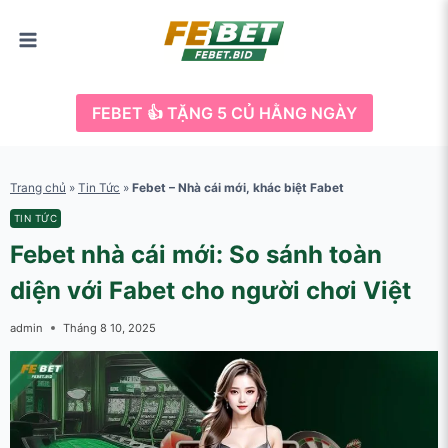
Skip
to
content
FEBET 👍 TẶNG 5 CỦ HẰNG NGÀY
Trang chủ
»
Tin Tức
»
Febet – Nhà cái mới, khác biệt Fabet
TIN TỨC
Febet nhà cái mới: So sánh toàn
diện với Fabet cho người chơi Việt
admin
Tháng 8 10, 2025