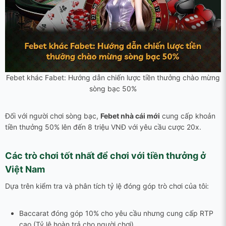
Febet khác Fabet: Hướng dẫn chiến lược tiền thưởng chào mừng
sòng bạc 50%
Đối với người chơi sòng bạc,
Febet nhà cái mới
cung cấp khoản
tiền thưởng 50% lên đến 8 triệu VNĐ với yêu cầu cược 20x.
Các trò chơi tốt nhất để chơi với tiền thưởng ở
Việt Nam
Dựa trên kiểm tra và phân tích tỷ lệ đóng góp trò chơi của tôi:
Baccarat đóng góp 10% cho yêu cầu nhưng cung cấp RTP
cao (Tỷ lệ hoàn trả cho người chơi)