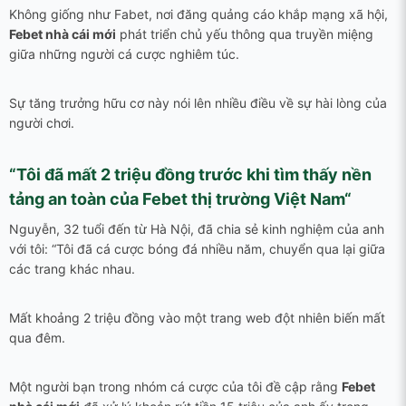
Không giống như Fabet, nơi đăng quảng cáo khắp mạng xã hội,
Febet nhà cái mới
phát triển chủ yếu thông qua truyền miệng
giữa những người cá cược nghiêm túc.
Sự tăng trưởng hữu cơ này nói lên nhiều điều về sự hài lòng của
người chơi.
“Tôi đã mất 2 triệu đồng trước khi tìm thấy nền
tảng an toàn của
Febet thị trường Việt Nam
“
Nguyễn, 32 tuổi đến từ Hà Nội, đã chia sẻ kinh nghiệm của anh
với tôi: “Tôi đã cá cược bóng đá nhiều năm, chuyển qua lại giữa
các trang khác nhau.
Mất khoảng 2 triệu đồng vào một trang web đột nhiên biến mất
qua đêm.
Một người bạn trong nhóm cá cược của tôi đề cập rằng
Febet