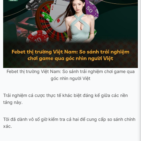
Febet thị trường Việt Nam: So sánh trải nghiệm chơi game qua
góc nhìn người Việt
Trải nghiệm cá cược thực tế khác biệt đáng kể giữa các nền
tảng này.
Tôi đã dành vô số giờ kiểm tra cả hai để cung cấp so sánh chính
xác.