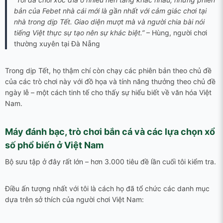
bản của
Febet nhà cái mới
là gần nhất với cảm giác chơi tại
nhà trong dịp Tết. Giao diện mượt mà và người chia bài nói
tiếng Việt thực sự tạo nên sự khác biệt.”
– Hùng, người chơi
thường xuyên tại Đà Nẵng
Trong dịp Tết, họ thậm chí còn chạy các phiên bản theo chủ đề
của các trò chơi này với đồ họa và tính năng thưởng theo chủ đề
ngày lễ – một cách tinh tế cho thấy sự hiểu biết về văn hóa Việt
Nam.
Máy đánh bạc, trò chơi bắn cá và các lựa chọn xổ
số phổ biến ở Việt Nam
Bộ sưu tập ở đây rất lớn – hơn 3.000 tiêu đề lần cuối tôi kiểm tra.
Điều ấn tượng nhất với tôi là cách họ đã tổ chức các danh mục
dựa trên sở thích của người chơi Việt Nam: