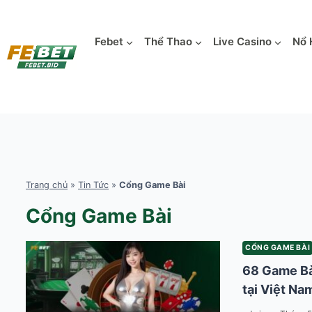
Skip
to
content
Febet
Thể Thao
Live Casino
Nổ 
Trang chủ
»
Tin Tức
»
Cổng Game Bài
Cổng Game Bài
CỔNG GAME BÀI
68 Game Bài
tại Việt Na