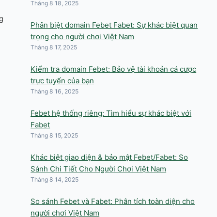
Tháng 8 18, 2025
ng
Phân biệt domain Febet Fabet: Sự khác biệt quan
trọng cho người chơi Việt Nam
Tháng 8 17, 2025
Kiểm tra domain Febet: Bảo vệ tài khoản cá cược
trực tuyến của bạn
Tháng 8 16, 2025
Febet hệ thống riêng: Tìm hiểu sự khác biệt với
Fabet
Tháng 8 15, 2025
Khác biệt giao diện & bảo mật Febet/Fabet: So
Sánh Chi Tiết Cho Người Chơi Việt Nam
Tháng 8 14, 2025
So sánh Febet và Fabet: Phân tích toàn diện cho
người chơi Việt Nam