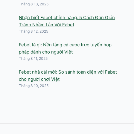
Tháng 8 13, 2025
Nhận biết Febet chính hãng: 5 Cách Đơn Giản
Tránh Nhầm Lẫn Với Fabet
Tháng 8 12, 2025
Febet là gì: Nền tảng cá cược trực tuyến hợp
pháp dành cho người Việt
Tháng 8 11, 2025
Febet nhà cái mới: So sánh toàn diện với Fabet
cho người chơi Việt
Tháng 8 10, 2025