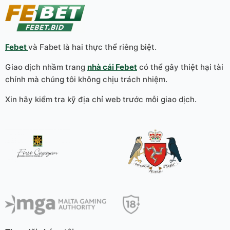
Febet
và Fabet là hai thực thể riêng biệt.
Giao dịch nhầm trang
nhà cái Febet
có thể gây thiệt hại tài
chính mà chúng tôi không chịu trách nhiệm.
Xin hãy kiểm tra kỹ địa chỉ web trước mỗi giao dịch.