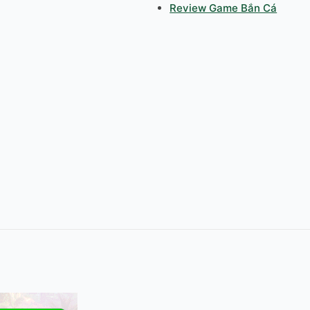
Review Game Bắn Cá