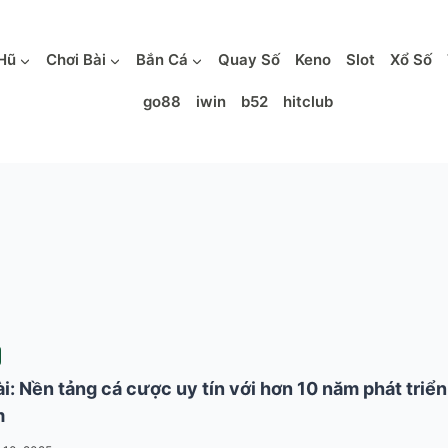
Hũ
Chơi Bài
Bắn Cá
Quay Số
Keno
Slot
Xổ Số
go88
iwin
b52
hitclub
: Nền tảng cá cược uy tín với hơn 10 năm phát triển
m