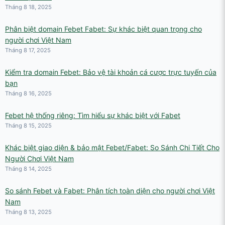
Tháng 8 18, 2025
Phân biệt domain Febet Fabet: Sự khác biệt quan trọng cho
người chơi Việt Nam
Tháng 8 17, 2025
Kiểm tra domain Febet: Bảo vệ tài khoản cá cược trực tuyến của
bạn
Tháng 8 16, 2025
Febet hệ thống riêng: Tìm hiểu sự khác biệt với Fabet
Tháng 8 15, 2025
Khác biệt giao diện & bảo mật Febet/Fabet: So Sánh Chi Tiết Cho
Người Chơi Việt Nam
Tháng 8 14, 2025
So sánh Febet và Fabet: Phân tích toàn diện cho người chơi Việt
Nam
Tháng 8 13, 2025