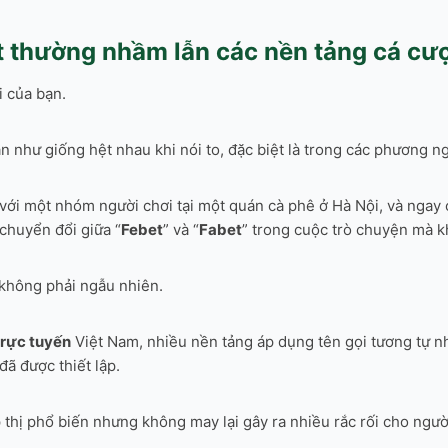
t thường nhầm lẫn các nền tảng cá cư
i của bạn.
n như giống hệt nhau khi nói to, đặc biệt là trong các phương 
 với một nhóm người chơi tại một quán cà phê ở Hà Nội, và ngay
chuyển đổi giữa “
Febet
” và “
Fabet
” trong cuộc trò chuyện mà k
không phải ngẫu nhiên.
trực tuyến
Việt Nam, nhiều nền tảng áp dụng tên gọi tương tự 
đã được thiết lập.
p thị phổ biến nhưng không may lại gây ra nhiều rắc rối cho người