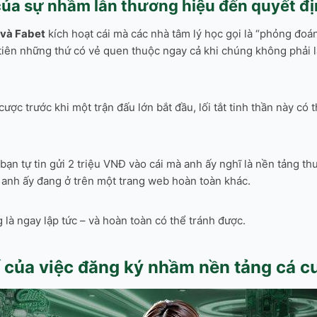
của sự nhầm lẫn thương hiệu đến quyết đ
 và Fabet
kích hoạt cái mà các nhà tâm lý học gọi là “phỏng đo
 tiên những thứ có vẻ quen thuộc ngay cả khi chúng không phải l
cược trước khi một trận đấu lớn bắt đầu, lối tắt tinh thần này có
ạn tự tin gửi 2 triệu VNĐ vào cái mà anh ấy nghĩ là nền tảng t
anh ấy đang ở trên một trang web hoàn toàn khác.
 là ngay lập tức – và hoàn toàn có thể tránh được.
 của việc đăng ký nhầm nền tảng cá c