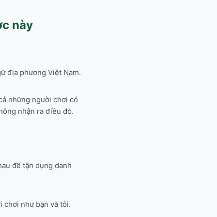
ợc
này
ngữ địa phương Việt Nam.
 cả những người chơi có
hông nhận ra điều đó.
nhau để tận dụng danh
 chơi như bạn và tôi.