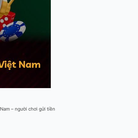
 Nam – người chơi gửi tiền