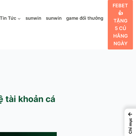
FEBET
👍
Tin Tức
sunwin
sunwin
game đổi thưởng
TẶNG
5 CỦ
HẰNG
NGÀY
 tài khoản cá
←
Chỉ mục