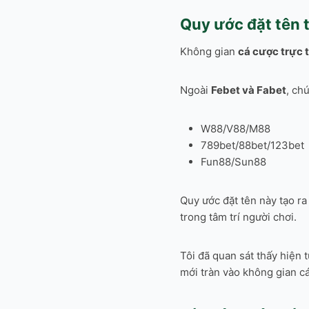
Quy ước đặt tên 
Không gian
cá cược trực 
Ngoài
Febet và Fabet
, ch
W88/V88/M88
789bet/88bet/123bet
Fun88/Sun88
Quy ước đặt tên này tạo ra
trong tâm trí người chơi.
Tôi đã quan sát thấy hiện 
mới tràn vào không gian cá