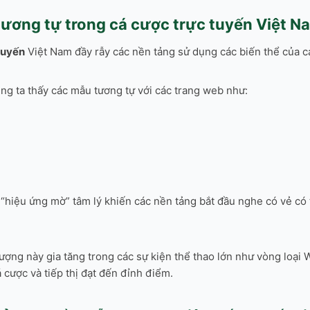
tương tự trong cá cược trực tuyến Việt N
tuyến
Việt Nam đầy rẫy các nền tảng sử dụng các biến thể của c
úng ta thấy các mẫu tương tự với các trang web như:
 “hiệu ứng mờ” tâm lý khiến các nền tảng bắt đầu nghe có vẻ có
tượng này gia tăng trong các sự kiện thể thao lớn như vòng loại 
 cược và tiếp thị đạt đến đỉnh điểm.