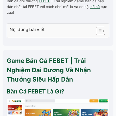
Bắn cá đổi thưởng
FEBET
– Trải nghiệm game bắn cá hấp
dẫn nhất tại FEBET với cách chơi mới lạ và cơ hội
nổ hũ
cực
cao!
Nội dung bài viết
Game Bắn Cá FEBET | Trải
Nghiệm Đại Dương Và Nhận
Thưởng Siêu Hấp Dẫn
Bắn Cá FEBET Là Gì?