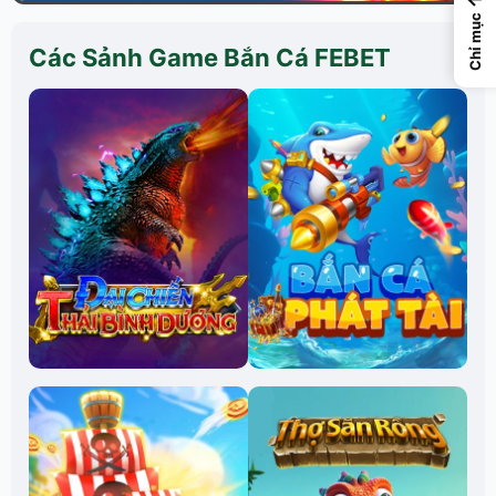
Chỉ mục
Các Sảnh Game Bắn Cá FEBET