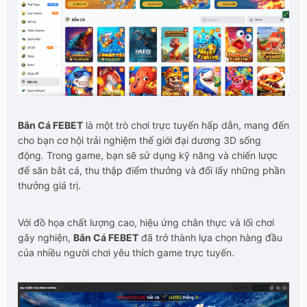
Bắn Cá FEBET
là một trò chơi trực tuyến hấp dẫn, mang đến
cho bạn cơ hội trải nghiệm thế giới đại dương 3D sống
động. Trong game, bạn sẽ sử dụng kỹ năng và chiến lược
để săn bắt cá, thu thập điểm thưởng và đổi lấy những phần
thưởng giá trị.
Với đồ họa chất lượng cao, hiệu ứng chân thực và lối chơi
gây nghiện,
Bắn Cá FEBET
đã trở thành lựa chọn hàng đầu
của nhiều người chơi yêu thích game trực tuyến.