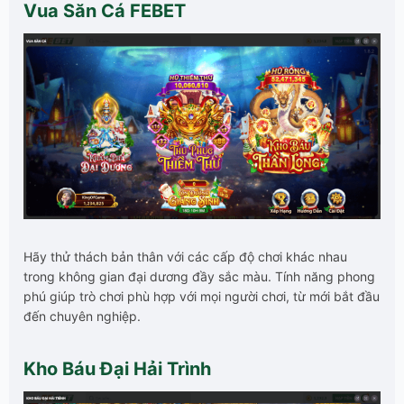
Vua Săn Cá FEBET
Hãy thử thách bản thân với các cấp độ chơi khác nhau
trong không gian đại dương đầy sắc màu. Tính năng phong
phú giúp trò chơi phù hợp với mọi người chơi, từ mới bắt đầu
đến chuyên nghiệp.
Kho Báu Đại Hải Trình