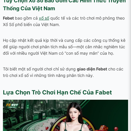
Tùy Chọn Xổ Số Bao Gồm Các Hình Thức Truyền
Thống Của Việt Nam
Febet
bao gồm cả
xổ số
quốc tế và các trò chơi mô phỏng theo
Xổ Số phổ biến của Việt Nam.
Họ cập nhật kết quả kịp thời và cung cấp các công cụ thống kê
để giúp người chơi phân tích mẫu số—một cân nhắc nghiêm túc
đối với nhiều người Việt Nam có “con số may mắn” của họ.
Tôi biết một số người chơi chỉ sử dụng
giao diện Febet
cho các
trò chơi xổ số vì những tính năng phân tích này.
Lựa Chọn Trò Chơi Hạn Chế Của
Fabet