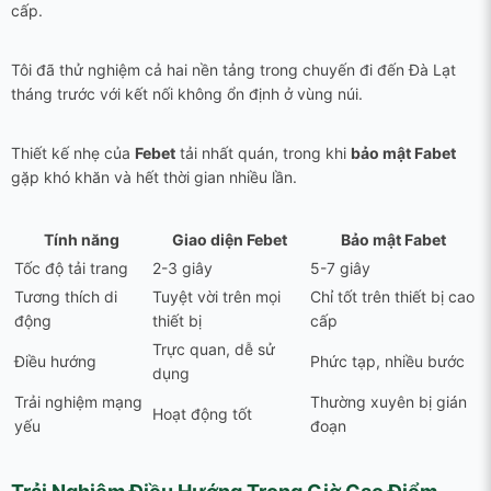
cấp.
Tôi đã thử nghiệm cả hai nền tảng trong chuyến đi đến Đà Lạt
tháng trước với kết nối không ổn định ở vùng núi.
Thiết kế nhẹ của
Febet
tải nhất quán, trong khi
bảo mật Fabet
gặp khó khăn và hết thời gian nhiều lần.
Tính năng
Giao diện Febet
Bảo mật Fabet
Tốc độ tải trang
2-3 giây
5-7 giây
Tương thích di
Tuyệt vời trên mọi
Chỉ tốt trên thiết bị cao
động
thiết bị
cấp
Trực quan, dễ sử
Điều hướng
Phức tạp, nhiều bước
dụng
Trải nghiệm mạng
Thường xuyên bị gián
Hoạt động tốt
yếu
đoạn