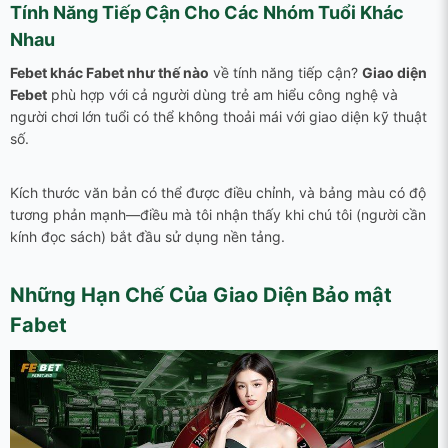
Tính Năng Tiếp Cận Cho Các Nhóm Tuổi Khác
Nhau
Febet khác Fabet như thế nào
về tính năng tiếp cận?
Giao diện
Febet
phù hợp với cả người dùng trẻ am hiểu công nghệ và
người chơi lớn tuổi có thể không thoải mái với giao diện kỹ thuật
số.
Kích thước văn bản có thể được điều chỉnh, và bảng màu có độ
tương phản mạnh—điều mà tôi nhận thấy khi chú tôi (người cần
kính đọc sách) bắt đầu sử dụng nền tảng.
Những Hạn Chế Của Giao Diện
Bảo mật
Fabet