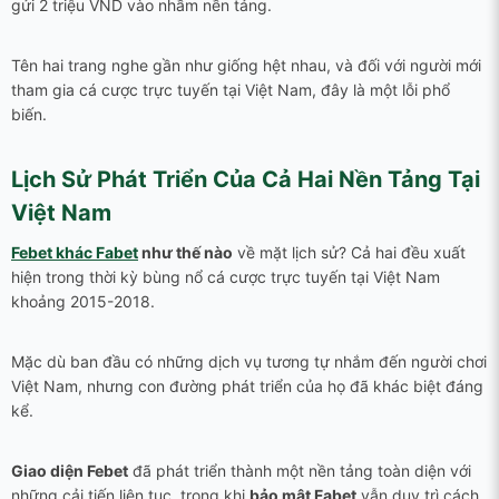
gửi 2 triệu VND vào nhầm nền tảng.
Tên hai trang nghe gần như giống hệt nhau, và đối với người mới
tham gia cá cược trực tuyến tại Việt Nam, đây là một lỗi phổ
biến.
Lịch Sử Phát Triển Của Cả Hai Nền Tảng Tại
Việt Nam
Febet khác Fabet
như thế nào
về mặt lịch sử? Cả hai đều xuất
hiện trong thời kỳ bùng nổ cá cược trực tuyến tại Việt Nam
khoảng 2015-2018.
Mặc dù ban đầu có những dịch vụ tương tự nhắm đến người chơi
Việt Nam, nhưng con đường phát triển của họ đã khác biệt đáng
kể.
Giao diện Febet
đã phát triển thành một nền tảng toàn diện với
những cải tiến liên tục, trong khi
bảo mật Fabet
vẫn duy trì cách