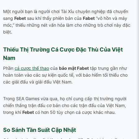
Một người bạn là người chơi Tài Xỉu chuyên nghiệp đã chuyển
sang
Febet
sau khi thấy phiên bản của
Fabet
“vô hồn và máy
móc,” thiếu những nét văn hóa làm cho những trò chơi này đặc
biệt.
Thiếu Thị Trường Cá Cược Đặc Thù Của Việt
Nam
Phần
cá cược thể thao
của
bảo mật Fabet
tập trung gần như
hoàn toàn vào các sự kiện quốc tế, với bảo hiểm tối thiểu cho
các giải đấu và giải đấu Việt Nam.
Trong SEA Games vừa qua, họ chỉ cung cấp thị trường người
chiến thắng trận đấu cơ bản cho các trận đấu của Việt Nam,
trong khi
Febet
có hơn 50 tùy chọn cá cược khác nhau.
So Sánh Tần Suất Cập Nhật