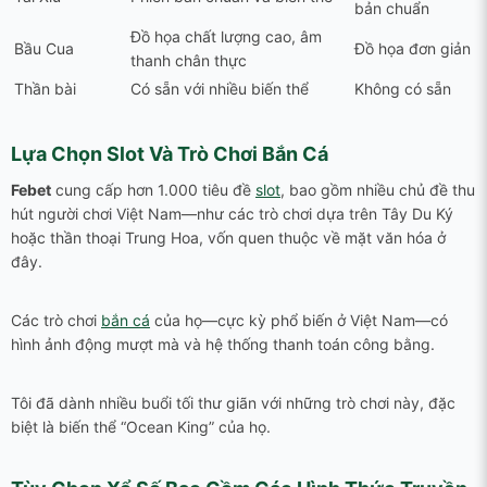
bản chuẩn
Đồ họa chất lượng cao, âm
Bầu Cua
Đồ họa đơn giản
thanh chân thực
Thần bài
Có sẵn với nhiều biến thể
Không có sẵn
Lựa Chọn Slot Và Trò Chơi Bắn Cá
Febet
cung cấp hơn 1.000 tiêu đề
slot
, bao gồm nhiều chủ đề thu
hút người chơi Việt Nam—như các trò chơi dựa trên Tây Du Ký
hoặc thần thoại Trung Hoa, vốn quen thuộc về mặt văn hóa ở
đây.
Các trò chơi
bắn cá
của họ—cực kỳ phổ biến ở Việt Nam—có
hình ảnh động mượt mà và hệ thống thanh toán công bằng.
Tôi đã dành nhiều buổi tối thư giãn với những trò chơi này, đặc
biệt là biến thể “Ocean King” của họ.