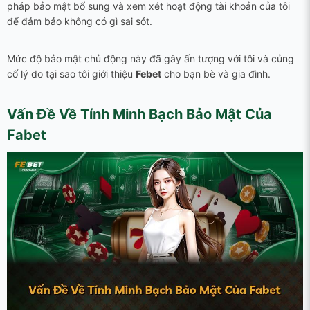
pháp bảo mật bổ sung và xem xét hoạt động tài khoản của tôi
để đảm bảo không có gì sai sót.
Mức độ bảo mật chủ động này đã gây ấn tượng với tôi và củng
cố lý do tại sao tôi giới thiệu
Febet
cho bạn bè và gia đình.
Vấn Đề Về Tính Minh Bạch Bảo Mật Của
Fabet