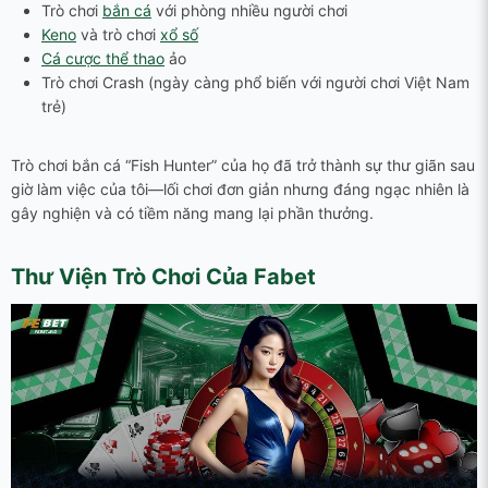
Trò chơi
bắn cá
với phòng nhiều người chơi
Keno
và trò chơi
xổ số
Cá cược thể thao
ảo
Trò chơi Crash (ngày càng phổ biến với người chơi Việt Nam
trẻ)
Trò chơi bắn cá “Fish Hunter” của họ đã trở thành sự thư giãn sau
giờ làm việc của tôi—lối chơi đơn giản nhưng đáng ngạc nhiên là
gây nghiện và có tiềm năng mang lại phần thưởng.
Thư Viện Trò Chơi Của Fabet