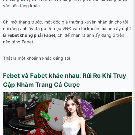
vào nền tảng khác.
Chỉ mới tháng trước, một độc giả thường xuyên nhắn tin cho tôi
nói rằng anh ấy đã gửi 5 triệu VNĐ vào tài khoản mà anh ấy nghĩ
là
Febet không phải Fabet
, chỉ để nhận ra anh ấy đang ở trên
nền tảng Fabet.
Thật là một khoảnh khắc đáng sợ!
Febet và Fabet khác nhau
: Rủi Ro Khi Truy
Cập Nhầm Trang Cá Cược