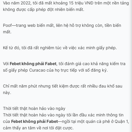
Vào năm 2022, tôi đã mất khoảng 15 triệu VNĐ trên một nền tảng
không được cấp phép đột nhiên biến mất.
Poof—trang web biến mất, liên hệ hỗ trợ không còn, tiền biến
mất.
Kể từ đó, tôi đã rất nghiêm túc về việc xác minh giấy phép.
Với
Febet không phải Fabet
, tôi đánh giá cao khả năng kiểm tra
số giấy phép Curacao của họ trực tiếp với sổ đăng ký.
Chỉ mất năm phút nhưng tiết kiệm được rất nhiều đau khổ sau
này.
Thời tiết thật hoàn hảo vào ngày
Thời tiết thật hoàn hảo vào ngày tôi lần đầu xác minh thông tin
của
Febet không phải Fabet
—ngồi tại một quán cà phê ở Quận 1,
cảm thấy an tâm về nơi tôi đặt cược.