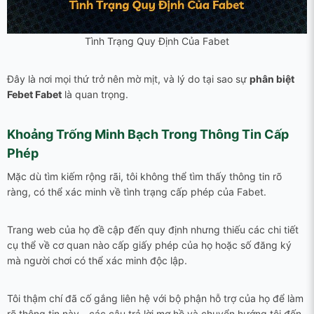
Tình Trạng Quy Định Của Fabet
Đây là nơi mọi thứ trở nên mờ mịt, và lý do tại sao sự
phân biệt
Febet Fabet
là quan trọng.
Khoảng Trống Minh Bạch Trong Thông Tin Cấp
Phép
Mặc dù tìm kiếm rộng rãi, tôi không thể tìm thấy thông tin rõ
ràng, có thể xác minh về tình trạng cấp phép của Fabet.
Trang web của họ đề cập đến quy định nhưng thiếu các chi tiết
cụ thể về cơ quan nào cấp giấy phép của họ hoặc số đăng ký
mà người chơi có thể xác minh độc lập.
Tôi thậm chí đã cố gắng liên hệ với bộ phận hỗ trợ của họ để làm
rõ thông tin này—các câu trả lời mơ hồ và chuyển hướng tôi đến