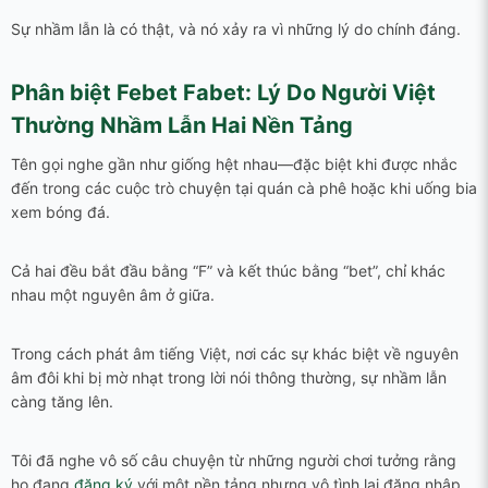
Sự nhầm lẫn là có thật, và nó xảy ra vì những lý do chính đáng.
Phân biệt Febet Fabet
: Lý Do Người Việt
Thường Nhầm Lẫn Hai Nền Tảng
Tên gọi nghe gần như giống hệt nhau—đặc biệt khi được nhắc
đến trong các cuộc trò chuyện tại quán cà phê hoặc khi uống bia
xem bóng đá.
Cả hai đều bắt đầu bằng “F” và kết thúc bằng “bet”, chỉ khác
nhau một nguyên âm ở giữa.
Trong cách phát âm tiếng Việt, nơi các sự khác biệt về nguyên
âm đôi khi bị mờ nhạt trong lời nói thông thường, sự nhầm lẫn
càng tăng lên.
Tôi đã nghe vô số câu chuyện từ những người chơi tưởng rằng
họ đang
đăng ký
với một nền tảng nhưng vô tình lại đăng nhập