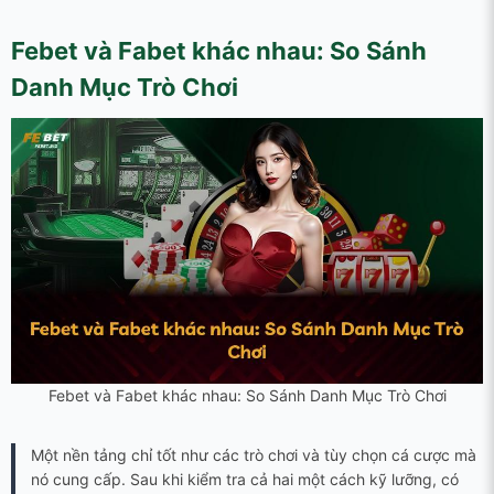
Febet và Fabet khác nhau
: So Sánh
Danh Mục Trò Chơi
Febet và Fabet khác nhau: So Sánh Danh Mục Trò Chơi
Một nền tảng chỉ tốt như các trò chơi và tùy chọn cá cược mà
nó cung cấp. Sau khi kiểm tra cả hai một cách kỹ lưỡng, có