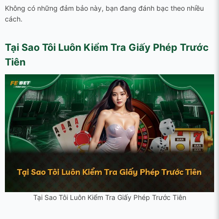
Không có những đảm bảo này, bạn đang đánh bạc theo nhiều
cách.
Tại Sao Tôi Luôn Kiểm Tra Giấy Phép Trước
Tiên
Tại Sao Tôi Luôn Kiểm Tra Giấy Phép Trước Tiên