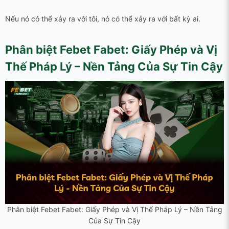
Nếu nó có thể xảy ra với tôi, nó có thể xảy ra với bất kỳ ai.
Phân biệt Febet Fabet
: Giấy Phép và Vị
Thế Pháp Lý – Nền Tảng Của Sự Tin Cậy
Phân biệt Febet Fabet: Giấy Phép và Vị Thế Pháp Lý – Nền Tảng
Của Sự Tin Cậy