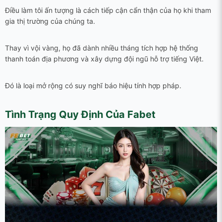
Điều làm tôi ấn tượng là cách tiếp cận cẩn thận của họ khi tham
gia thị trường của chúng ta.
Thay vì vội vàng, họ đã dành nhiều tháng tích hợp hệ thống
thanh toán địa phương và xây dựng đội ngũ hỗ trợ tiếng Việt.
Đó là loại mở rộng có suy nghĩ báo hiệu tính hợp pháp.
Tình Trạng Quy Định Của Fabet